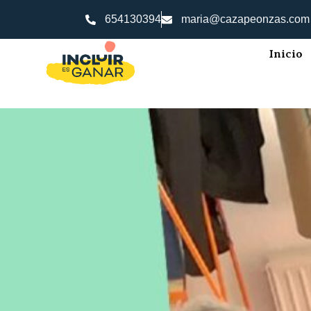
654130394
maria@cazapeonzas.com
Inicio